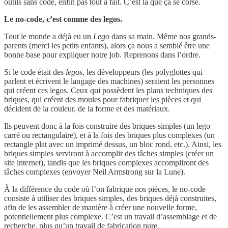
outils sans code, enfin pas tout à fait. C’est là que ça se corse.
Le no-code, c’est comme des legos.
Tout le monde a déjà eu un
Lego
dans sa main. Même nos grands-
parents (merci les petits enfants), alors ça nous a semblé être une
bonne base pour expliquer notre job. Reprenons dans l’ordre.
Si le code était des
legos
, les développeurs (les polyglottes qui
parlent et écrivent le langage des machines) seraient les personnes
qui créent ces legos. Ceux qui possèdent les plans techniques des
briques, qui créent des moules pour fabriquer les pièces et qui
décident de la couleur, de la forme et des matériaux.
Ils peuvent donc à la fois construire des briques simples (un lego
carré ou rectangulaire), et à la fois des briques plus complexes (un
rectangle plat avec un imprimé dessus, un bloc rond, etc.). Ainsi, les
briques simples serviront à accomplir des tâches simples (créer un
site internet), tandis que les briques complexes accompliront des
tâches complexes (envoyer Neil Armstrong sur la Lune).
À la différence du code où l’on fabrique nos pièces, le no-code
consiste à utiliser des briques simples, des briques déjà construites,
afin de les assembler de manière à créer une nouvelle forme,
potentiellement plus complexe. C’est un travail d’assemblage et de
recherche, plus qu’un travail de fabrication pure.